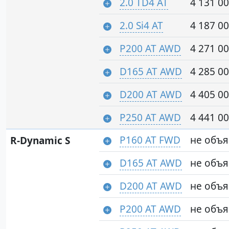
2.0 TD4 AT
4 131 00
2.0 Si4 AT
4 187 00
P200 AT AWD
4 271 00
D165 AT AWD
4 285 00
D200 AT AWD
4 405 00
P250 AT AWD
4 441 00
P160 AT FWD
не объ
R-Dynamic S
D165 AT AWD
не объ
D200 AT AWD
не объ
P200 AT AWD
не объ