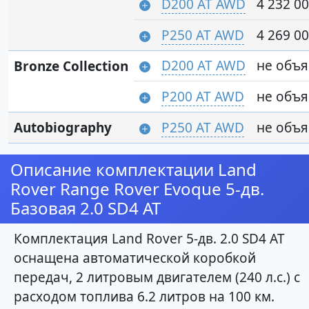
D200 AT AWD
4 232 00
P250 AT AWD
4 269 00
D200 AT AWD
не объ
Bronze Collection
P200 AT AWD
не объ
Autobiography
P250 AT AWD
не объ
Описание комплектации Land
Rover Range Rover Evoque 5-дв.
Базовая 2.0 SD4 AT
Комплектация Land Rover 5-дв. 2.0 SD4 AT
оснащена автоматической коробкой
передач, 2 литровым двигателем (240 л.с.) с
расходом топлива 6.2 литров на 100 км.