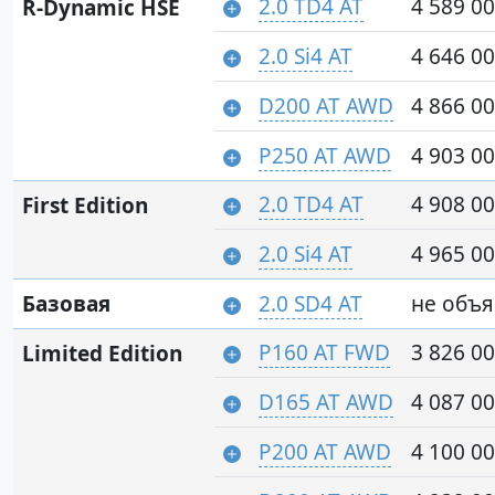
2.0 TD4 AT
4 589 00
R-Dynamic HSE
2.0 Si4 AT
4 646 00
D200 AT AWD
4 866 00
P250 AT AWD
4 903 00
2.0 TD4 AT
4 908 00
First Edition
2.0 Si4 AT
4 965 00
Базовая
2.0 SD4 AT
не объ
P160 AT FWD
3 826 00
Limited Edition
D165 AT AWD
4 087 00
P200 AT AWD
4 100 00