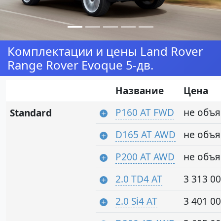
Комплектации и цены Land Rover
Range Rover Evoque 5-дв.
Название
Цена
P160 AT FWD
не объ
Standard
D165 AT AWD
не объ
P200 AT AWD
не объ
2.0 TD4 AT
3 313 00
2.0 Si4 AT
3 401 00