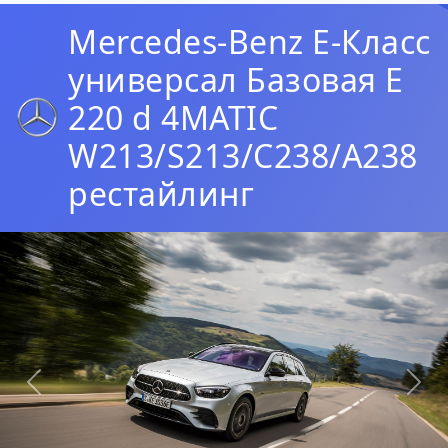
Mercedes-Benz E-Класс
универсал Базовая E
220 d 4MATIC
W213/S213/C238/A238
рестайлинг
Предыдущая
Сл