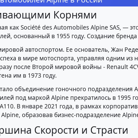
живающими Корнями
ая как Société des Automobiles Alpine SAS, — 
ей, основанный в 1955 году. Создание бренда 
мировой автоспортом. Ее основатель, Жан Ред
успеха в мире мотоспорта, управляя одним из 
азу после Второй мировой войны - Renault 4C
ена им в 1973 году.
тало объединение гоночного подразделения Alpi
лей под маркой Alpine прекратилось в 1995 год
 A110. В январе 2021 года, в рамках корпорати
 Alpine, образовав бизнес-подразделение Alpin
ршина Скорости и Страсти