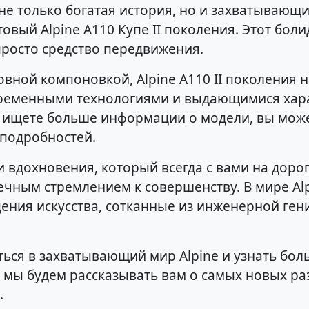
не только богатая история, но и захватывающ
овый Alpine A110 Купе II поколения. Этот болид
просто средство передвижения.
овной компоновкой, Alpine A110 II поколения 
ременными технологиями и выдающимися хара
ы ищете больше информации о модели, вы може
я подробностей.
 и вдохновения, который всегда с вами на доро
ечным стремлением к совершенству. В мире Alp
ения искусства, сотканные из инженерной ген
ться в захватывающий мир Alpine и узнать бол
и мы будем рассказывать вам о самых новых ра
.