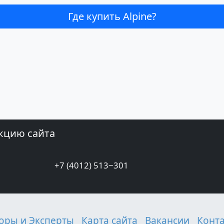
Где купить Alpine?
кцию сайта
+7 (4012) 513‒301
оры и Эксперты
Карта сайта
Вакансии
Конт