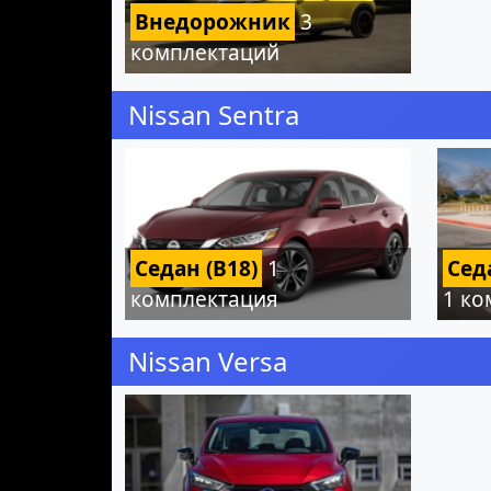
Внедорожник
3
комплектаций
Nissan Sentra
Седан (B18)
1
Сед
комплектация
1 ко
Nissan Versa