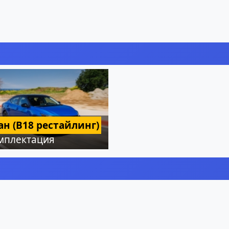
ан (B18 рестайлинг)
мплектация