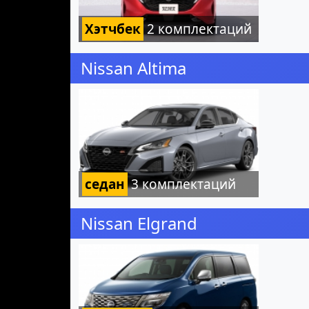
Хэтчбек
2 комплектаций
Nissan Altima
седан
3 комплектаций
Nissan Elgrand