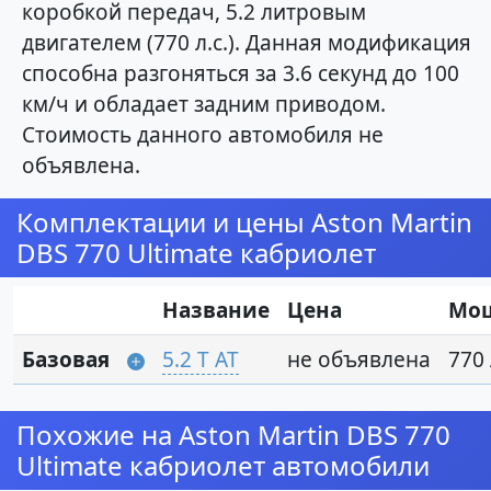
коробкой передач, 5.2 литровым
двигателем (770 л.с.). Данная модификация
способна разгоняться за 3.6 секунд до 100
км/ч и обладает задним приводом.
Стоимость данного автомобиля не
объявлена.
Комплектации и цены Aston Martin
DBS 770 Ultimate кабриолет
Название
Цена
Мо
Базовая
5.2 T AT
не объявлена
770 
Похожие на Aston Martin DBS 770
Ultimate кабриолет автомобили