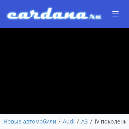
Новые автомобили
Audi
A3
IV поколени