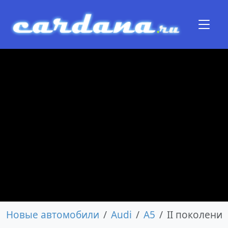
Новые автомобили
Audi
A5
II поколени