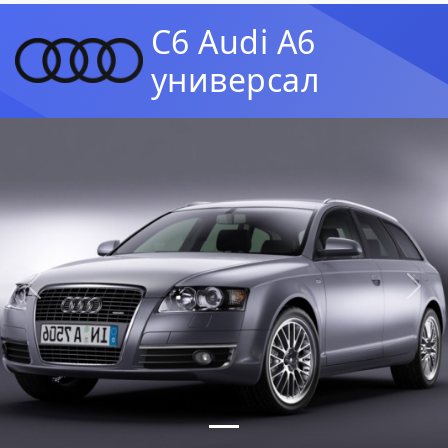
C6 Audi A6
универсал
Предыдущая
Сл