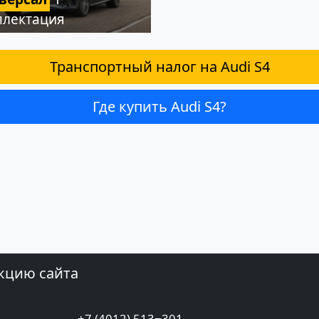
плектация
Транспортный налог на Audi S4
Где купить Audi S4?
кцию сайта
+7 (4012) 513‒301