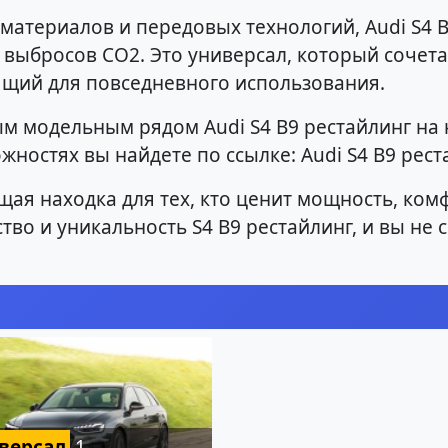
материалов и передовых технологий, Audi S4 
 выбросов CO2. Это универсал, который сочета
ящий для повседневного использования.
ым модельным рядом Audi S4 B9 рестайлинг н
жностях вы найдете по ссылке: Audi S4 B9 рест
оящая находка для тех, кто ценит мощность, ко
во и уникальность S4 B9 рестайлинг, и вы не 
версал
1