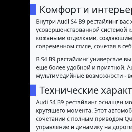
Комфорт и интерье
Внутри Audi S4 B9 рестайлинг ва
усовершенствованной системой кл
кожаными отделками, создающим
современном стиле, сочетая в себ
В S4 B9 рестайлинг универсале в
еще более удобной и приятной. Au
мультимедийные возможности - вс
Технические харак
Audi S4 B9 рестайлинг оснащен м
крутящего момента. Этот автомоби
сочетании с полным приводом Qua
управление и динамику на дороге