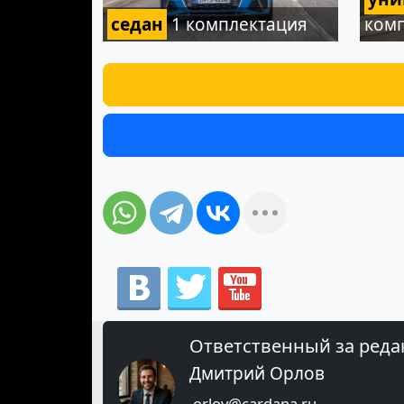
седан
1 комплектация
ком
Ответственный за реда
Дмитрий Орлов
orlov@cardana.ru