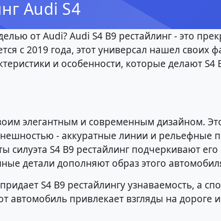
нг Audi S4
елью от Audi? Audi S4 B9 рестайлинг - это пр
ся с 2019 года, этот универсал нашел своих ф
теристики и особенности, которые делают S4 
своим элегантным и современным дизайном. Эт
нешностью - аккуратные линии и рельефные 
ы силуэта S4 B9 рестайлинг подчеркивают его 
ые детали дополняют образ этого автомобиля
ридает S4 B9 рестайлингу узнаваемость, а спо
от автомобиль привлекает взгляды на дороге 