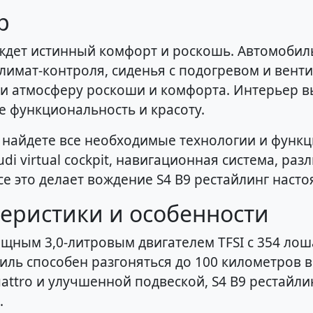
р
с ждет истинный комфорт и роскошь. Автомоби
имат-контроля, сиденья с подогревом и венти
и атмосферу роскоши и комфорта. Интерьер 
е функциональность и красоту.
ы найдете все необходимые технологии и функц
di virtual cockpit, навигационная система, р
е это делает вождение S4 B9 рестайлинг наст
теристики и особенности
ощным 3,0-литровым двигателем TFSI с 354 ло
ль способен разгоняться до 100 километров в ч
ttro и улучшенной подвеской, S4 B9 рестайли
.