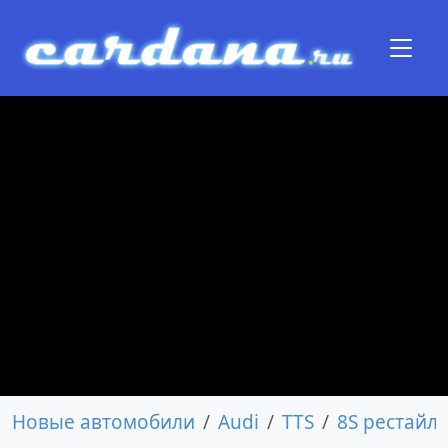
Новые автомобили
Audi
TTS
8S рестайл