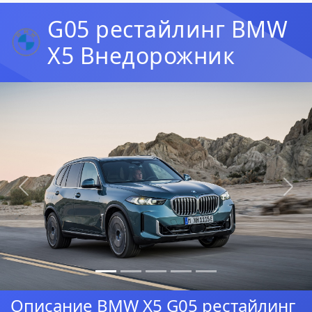
G05 рестайлинг BMW
X5 Внедорожник
Предыдущая
Сл
Описание BMW X5 G05 рестайлинг