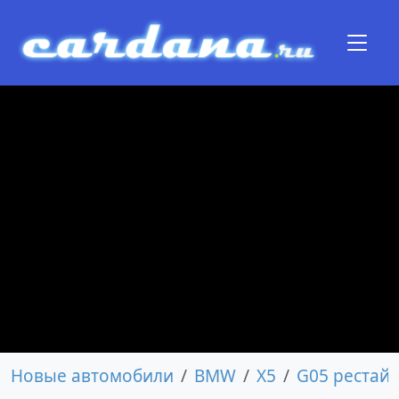
Новые автомобили
BMW
X5
G05 рестай