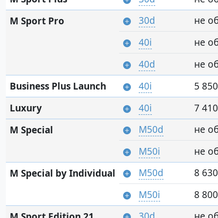
30d
не о
M Sport Pro
40i
не о
40d
не о
Business Plus Launch
40i
5 850
Luxury
40i
7 410
M50d
не о
M Special
M50i
не о
M50d
8 630
M Special by Individual
M50i
8 800
30d
не о
M Sport Edition 21