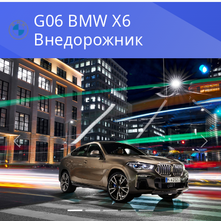
G06 BMW X6
Внедорожник
Предыдущая
Сл