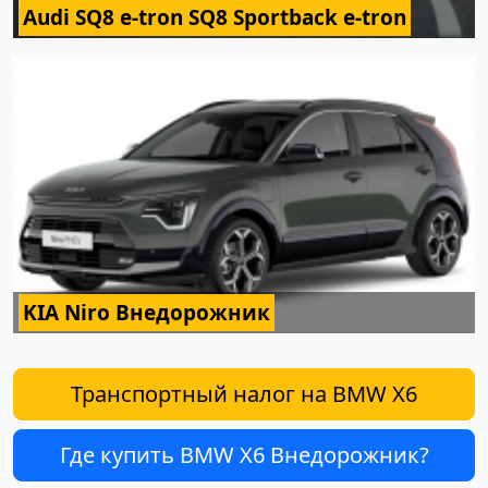
Audi SQ8 e-tron SQ8 Sportback e-tron
KIA Niro Внедорожник
Транспортный налог на BMW X6
Где купить BMW X6 Внедорожник?