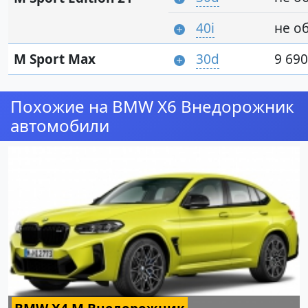
40i
не о
M Sport Max
30d
9 690
Похожие на BMW X6 Внедорожник
автомобили