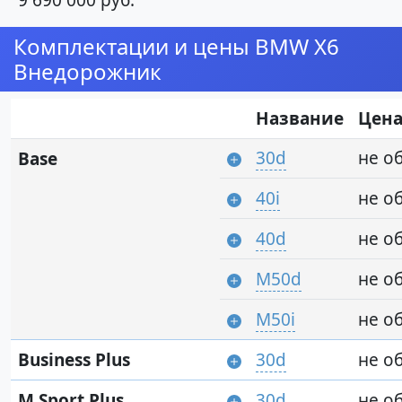
9 690 000 руб.
Комплектации и цены BMW X6
Внедорожник
Название
Цен
30d
не о
Base
40i
не о
40d
не о
M50d
не о
M50i
не о
Business Plus
30d
не о
M Sport Plus
30d
не о