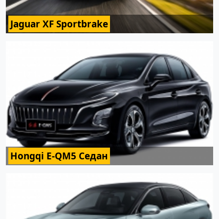
Jaguar XF Sportbrake
Hongqi E-QM5 Седан