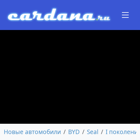
Новые автомобили
BYD
Seal
I поколени