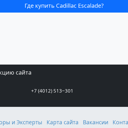
Где купить Cadillac Escalade?
кцию сайта
+7 (4012) 513‒301
оры и Эксперты
Карта сайта
Вакансии
Конт