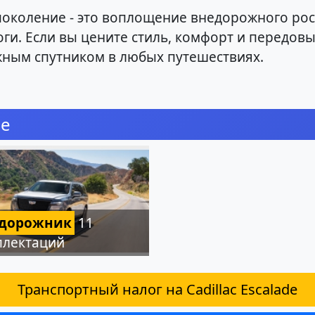
 V поколение - это воплощение внедорожного р
ги. Если вы цените стиль, комфорт и передовые
ным спутником в любых путешествиях.
ие
дорожник
11
плектаций
Транспортный налог на Cadillac Escalade