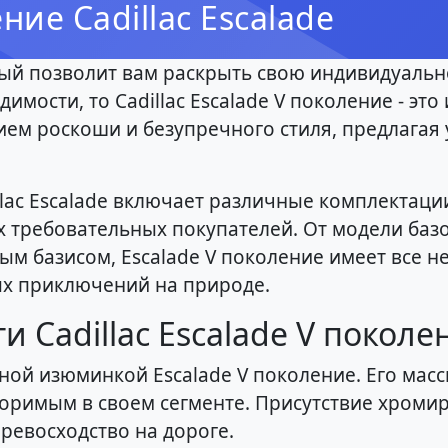
ние Cadillac Escalade
ый позволит вам раскрыть свою индивидуально
мости, то Cadillac Escalade V поколение - это
ем роскоши и безупречного стиля, предлагая
lac Escalade включает различные комплектаци
 требовательных покупателей. От модели баз
м базисом, Escalade V поколение имеет все н
ых приключений на природе.
 Cadillac Escalade V поколе
ной изюминкой Escalade V поколение. Его мас
оримым в своем сегменте. Присутствие хром
ревосходство на дороге.