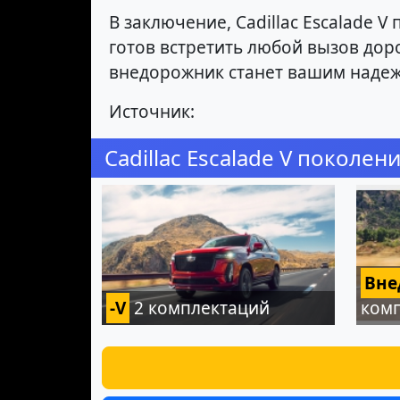
В заключение, Cadillac Escalade
готов встретить любой вызов доро
внедорожник станет вашим надеж
Источник:
Cadillac Escalade V поколен
Вне
-V
2 комплектаций
ком