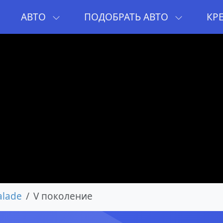
И
АВТО
ПОДОБРАТЬ АВТО
КР
alade
V поколение