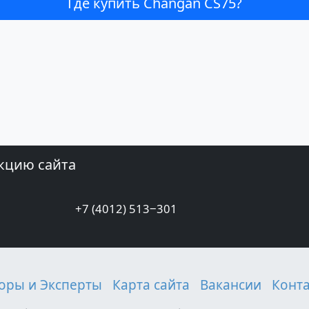
Где купить Changan CS75?
кцию сайта
+7 (4012) 513‒301
оры и Эксперты
Карта сайта
Вакансии
Конт