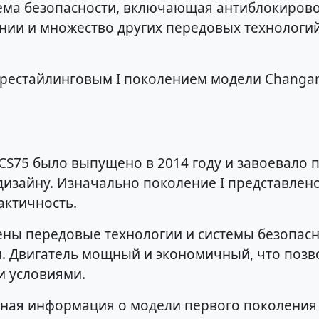
тема безопасности, включающая антиблокирово
ии и множество других передовых технологий
 рестайлинговым I поколением модели Changa
S75 было выпущено в 2014 году и завоевало п
дизайну. Изначально поколение I представле
актичность.
ены передовые технологии и системы безопас
и. Двигатель мощный и экономичный, что позв
и условиями.
бная информация о модели первого поколения