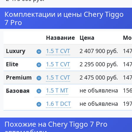
Комплектации и цены Chery Tiggo
7 Pro
Название
Цена
Мо
Luxury
1.5 T CVT
2 407 900 руб.
147
Elite
1.5 T CVT
2 295 000 руб.
147
Premium
1.5 T CVT
2 475 000 руб.
147
1.5 T MT
не объявлена
156
Базовая
1.6 T DCT
не объявлена
197
Похожие на Chery Tiggo 7 Pro