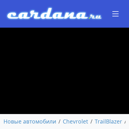
Новые автомобили
Chevrolet
TrailBlazer