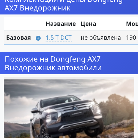
AX7 Внедорожник
Название
Цена
Мо
Базовая
1.5 T DCT
не объявлена
190 
Похожие на Dongfeng AX7
Внедорожник автомобили