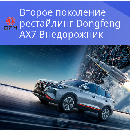
Второе поколение
рестайлинг Dongfeng
AX7 Внедорожник
Предыдущая
Сл