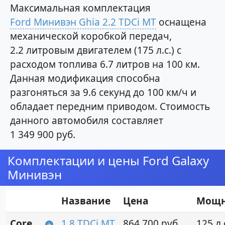
Максимальная комплектация
Ford Минивэн Ghia 2.2 TDCi MT
оснащена
механической коробкой передач,
2.2 литровым двигателем (175 л.с.) с
расходом топлива 6.7 литров на 100 км.
Данная модификация способна
разгоняться за 9.6 секунд до 100 км/ч и
обладает передним приводом. Стоимость
данного автомобиля составляет
1 349 900 руб.
Комплектации и цены Ford Galaxy
Минивэн
Название
Цена
Мощн
Core
1.8 TDCi MT
864 700 руб.
125 л.