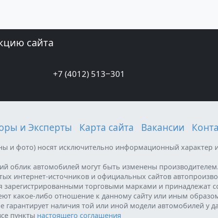
кцию сайта
+7 (4012) 513‒301
оры и Эксперты
Карта сайта
Вакансии
Конт
ены и фото) носят исключительно информационный характер и
ний облик автомобилей могут быть изменены производителем
ытых интернет-источников и официальных сайтов автопроизво
я зарегистрированными торговыми марками и принадлежат с
меют какое-либо отношение к данному сайту или иным образо
е гарантирует наличия той или иной модели автомобилей у д
все пункты
настоящего соглашения