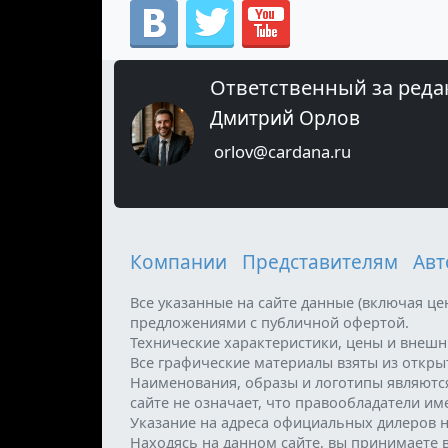
Ответственный за реда
Дмитрий Орлов
orlov@cardana.ru
Компании
Представителям
Авт
Все указанные на сайте данные (включая ц
предложениями с публичной офертой.
Технические характеристики, цены и внеш
Все графические материалы взяты из откр
Наименования, образы и логотипы являютс
сайте не означает, что правообладатели и
Указание на адреса официальных дилеров н
Находясь на данном сайте, вы принимаете 