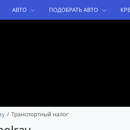
И
АВТО
ПОДОБРАТЬ АВТО
КР
ay
Транспортный налог
oolray