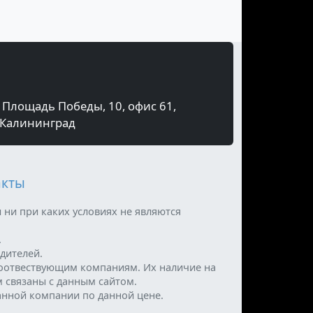
Площадь Победы, 10, офис 61,
Калининград
акты
 ни при каких условиях не являются
.
дителей.
оотвествующим компаниям. Их наличие на
м связаны с данным сайтом.
анной компании по данной цене.