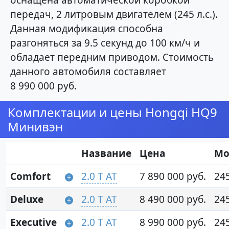
оснащена автоматической коробкой
передач, 2 литровым двигателем (245 л.с.).
Данная модификация способна
разгоняться за 9.5 секунд до 100 км/ч и
обладает передним приводом. Стоимость
данного автомобиля составляет
8 990 000 руб.
Комплектации и цены Hongqi HQ9
Минивэн
Название
Цена
Мо
Comfort
2.0 T AT
7 890 000 руб.
245
Deluxe
2.0 T AT
8 490 000 руб.
245
Executive
2.0 T AT
8 990 000 руб.
245