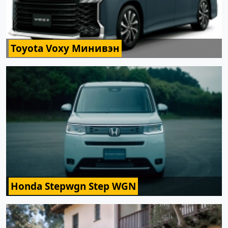
Toyota Voxy Минивэн
Honda Stepwgn Step WGN