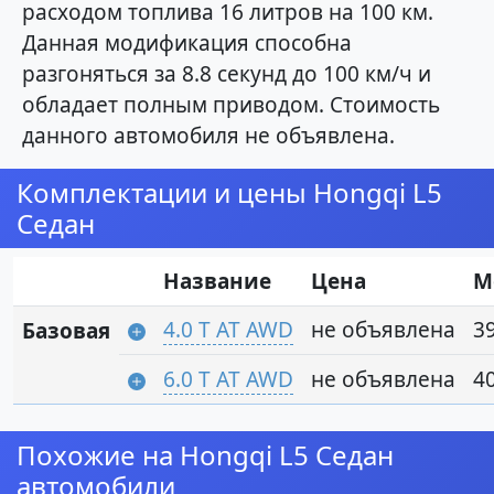
расходом топлива 16 литров на 100 км.
Данная модификация способна
разгоняться за 8.8 секунд до 100 км/ч и
обладает полным приводом. Стоимость
данного автомобиля не объявлена.
Комплектации и цены Hongqi L5
Седан
Название
Цена
М
4.0 T AT AWD
не объявлена
39
Базовая
6.0 T AT AWD
не объявлена
40
Похожие на Hongqi L5 Седан
автомобили