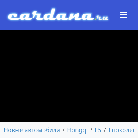
Новые автомобили
Hongqi
L5
I поколен