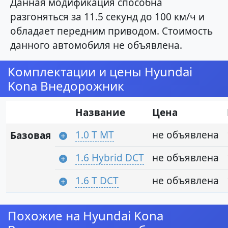
Данная модификация способна
разгоняться за 11.5 секунд до 100 км/ч и
обладает передним приводом. Стоимость
данного автомобиля не объявлена.
Комплектации и цены Hyundai
Kona Внедорожник
Название
Цена
1.0 T MT
не объявлена
Базовая
1.6 Hybrid DCT
не объявлена
1.6 T DCT
не объявлена
Похожие на Hyundai Kona