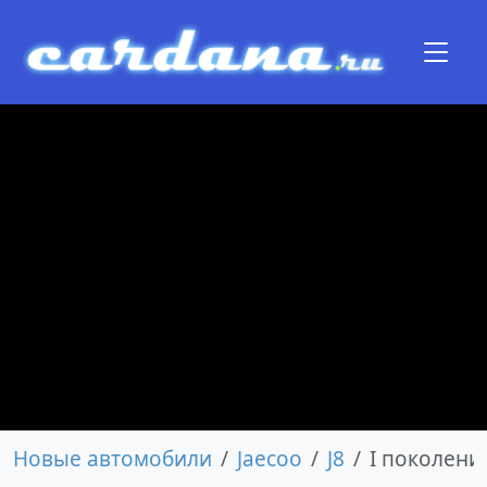
Новые автомобили
Jaecoo
J8
I поколени