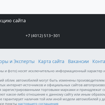
кцию сайта
+7 (4012) 513‒301
оры и Эксперты
Карта сайта
Вакансии
Конт
ены и фото) носят исключительно информационный характер и
ний облик автомобилей могут быть изменены производителем
ытых интернет-источников и официальных сайтов автопроизво
я зарегистрированными торговыми марками и принадлежат с
меют какое-либо отношение к данному сайту или иным образо
е гарантирует наличия той или иной модели автомобилей у д
все пункты
настоящего соглашения