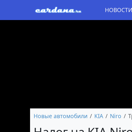
НОВОСТ
Новые автомобили
KIA
Niro
Т
Налог на KIA Nir