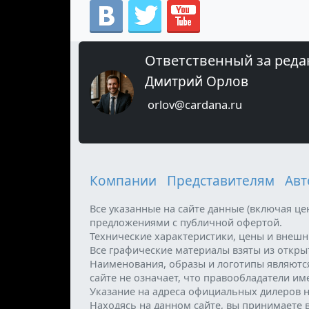
Ответственный за реда
Дмитрий Орлов
orlov@cardana.ru
Компании
Представителям
Авт
Все указанные на сайте данные (включая ц
предложениями с публичной офертой.
Технические характеристики, цены и внеш
Все графические материалы взяты из откр
Наименования, образы и логотипы являютс
сайте не означает, что правообладатели и
Указание на адреса официальных дилеров н
Находясь на данном сайте, вы принимаете 