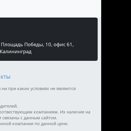
Площадь Победы, 10, офис 61,
Калининград
акты
 ни при каких условиях не являются
.
дителей.
оотвествующим компаниям. Их наличие на
м связаны с данным сайтом.
анной компании по данной цене.