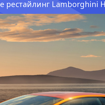
е рестайлинг Lamborghini H