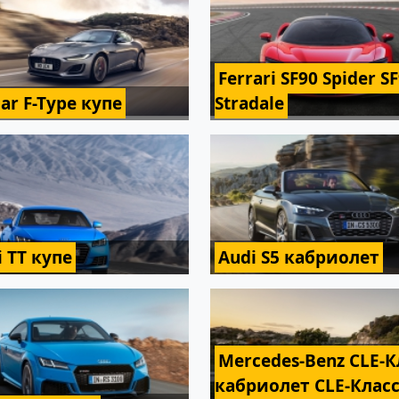
Ferrari SF90 Spider S
ar F-Type купе
Stradale
i TT купе
Audi S5 кабриолет
Mercedes-Benz CLE-К
кабриолет CLE-Клас