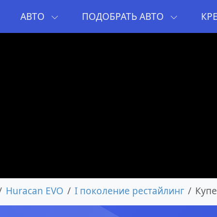
И
АВТО
ПОДОБРАТЬ АВТО
КР
Huracan EVO
I поколение рестайлинг
Купе