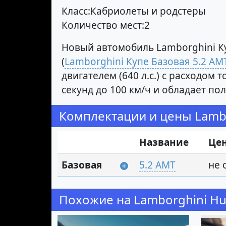
Класс:Кабриолеты и родстеры
Количество мест:2
Новый автомобиль Lamborghini Ку
(
Lamborghini Купе Базовая 5.2 AM
двигателем (640 л.с.) с расходом 
секунд до 100 км/ч и обладает п
Комплектации и цены Lambo
Название
Це
Базовая
5.2 AMT
не 
Похожие на Lamborghini Hu