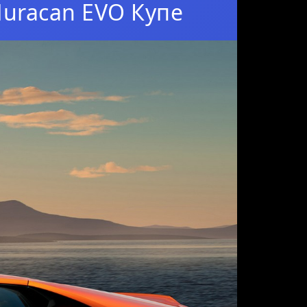
uracan EVO Купе