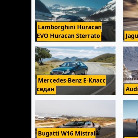
Lamborghini Huracan
EVO Huracan Sterrato
Jagu
Mercedes-Benz E-Класс
седан
Aud
Bugatti W16 Mistral