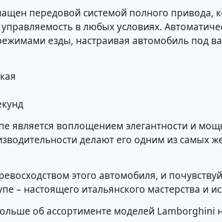
нащен передовой системой полного привода, 
управляемость в любых условиях. Автоматичес
режимами езды, настраивая автомобиль под в
ская
екунд
упе является воплощением элегантности и мощн
изводительности делают его одним из самых ж
ревосходством этого автомобиля, и почувствуй
пе – настоящего итальянского мастерства и ис
больше об ассортименте моделей Lamborghini н