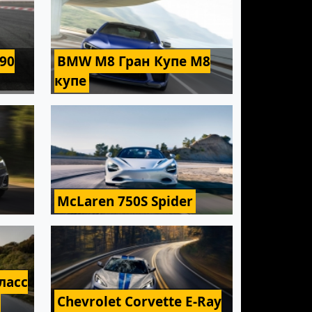
F90
BMW M8 Гран Купе M8
купе
McLaren 750S Spider
ласс
с
Chevrolet Corvette E-Ray