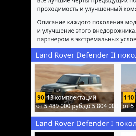
все лучшие черты предыдущих по
проходимость и улучшенный ком
Описание каждого поколения мод
и улучшение этого внедорожника
партнером в экстремальных услов
Land Rover Defender II пок
90
13 комплектаций
110
от 5 489 000 руб.до 5 804 000 руб.
от 5
Land Rover Defender I поко