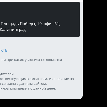
Площадь Победы, 10, офис 61,
Калининград
акты
 ни при каких условиях не являются
.
дителей.
оотвествующим компаниям. Их наличие на
м связаны с данным сайтом.
анной компании по данной цене.