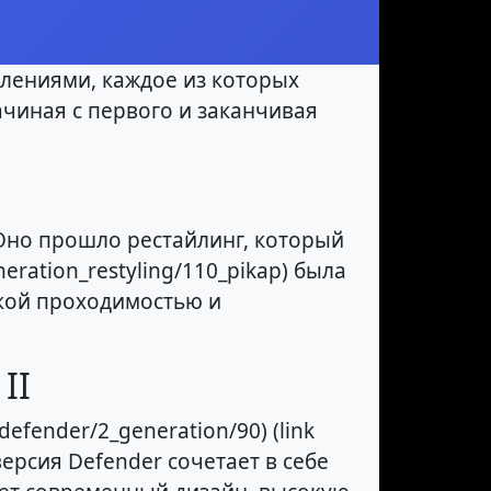
лениями, каждое из которых
ачиная с первого и заканчивая
 Оно прошло рестайлинг, который
eration_restyling/110_pikap) была
окой проходимостью и
II
efender/2_generation/90) (link
версия Defender сочетает в себе