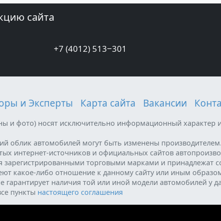
кцию сайта
+7 (4012) 513‒301
оры и Эксперты
Карта сайта
Вакансии
Конт
ены и фото) носят исключительно информационный характер и
ний облик автомобилей могут быть изменены производителем
ытых интернет-источников и официальных сайтов автопроизво
я зарегистрированными торговыми марками и принадлежат с
меют какое-либо отношение к данному сайту или иным образо
е гарантирует наличия той или иной модели автомобилей у д
все пункты
настоящего соглашения