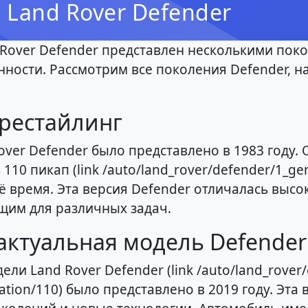
 Land Rover Defender
Rover Defender представлен несколькими поко
нности. Рассмотрим все поколения Defender, н
 рестайлинг
ver Defender было представлено в 1983 году.
110 пикап (link /auto/land_rover/defender/1_gen
ё время. Эта версия Defender отличалась выс
щим для различных задач.
актуальная модель Defender 
и Land Rover Defender (link /auto/land_rover/d
ation/110) было представлено в 2019 году. Эта 