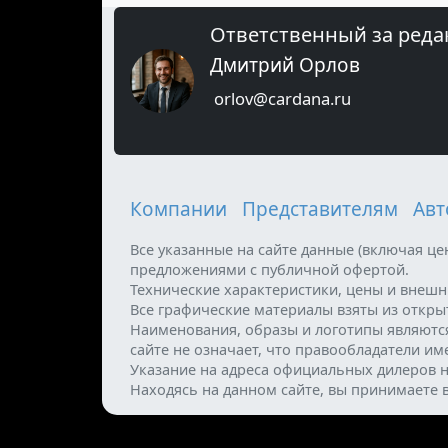
Ответственный за реда
Дмитрий Орлов
orlov@cardana.ru
Компании
Представителям
Авт
Все указанные на сайте данные (включая ц
предложениями с публичной офертой.
Технические характеристики, цены и внеш
Все графические материалы взяты из откр
Наименования, образы и логотипы являютс
сайте не означает, что правообладатели и
Указание на адреса официальных дилеров н
Находясь на данном сайте, вы принимаете 