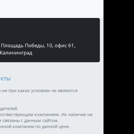
Площадь Победы, 10, офис 61,
Калининград
акты
 ни при каких условиях не являются
.
дителей.
оотвествующим компаниям. Их наличие на
м связаны с данным сайтом.
анной компании по данной цене.