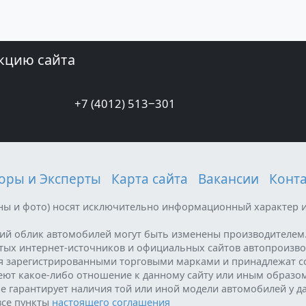
кцию сайта
+7 (4012) 513‒301
оры и Эксперты
Карта сайта
Вакансии
Конт
ены и фото) носят исключительно информационный характер и
ний облик автомобилей могут быть изменены производителем
ытых интернет-источников и официальных сайтов автопроизво
я зарегистрированными торговыми марками и принадлежат с
меют какое-либо отношение к данному сайту или иным образо
е гарантирует наличия той или иной модели автомобилей у д
все пункты
настоящего соглашения