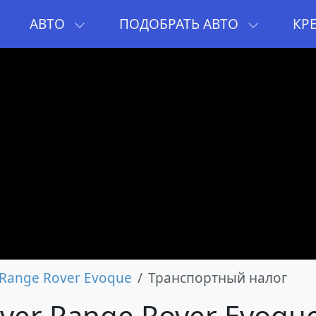
И
АВТО
ПОДОБРАТЬ АВТО
КР
Range Rover Evoque
Транспортный налог
ver Range Rover Evoqu