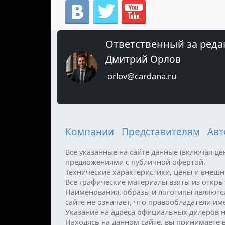
Ответственный за реда
Дмитрий Орлов
orlov@cardana.ru
Компании
Представителям
Авт
Все указанные на сайте данные (включая ц
предложениями с публичной офертой.
Технические характеристики, цены и внеш
Все графические материалы взяты из откр
Наименования, образы и логотипы являютс
сайте не означает, что правообладатели и
Указание на адреса официальных дилеров н
Находясь на данном сайте, вы принимаете 