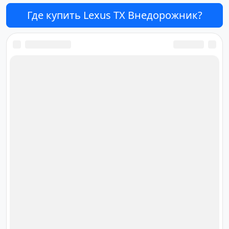
Где купить Lexus TX Внедорожник?
Ответственный за редакцию
сайта
Дмитрий Орлов
orlov@cardana.ru
+7 (4012) 513‒301
Площадь Победы, 10, офис 61,
Калининград