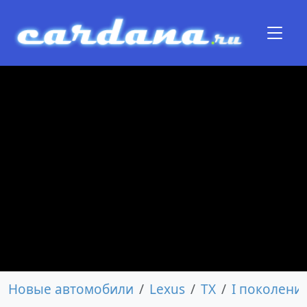
Новые автомобили
Lexus
TX
I поколени