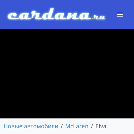
Новые автомобили
McLaren
Elva