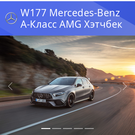
W177 Mercedes-Benz
A-Класс AMG Хэтчбек
Предыдущая
Сл