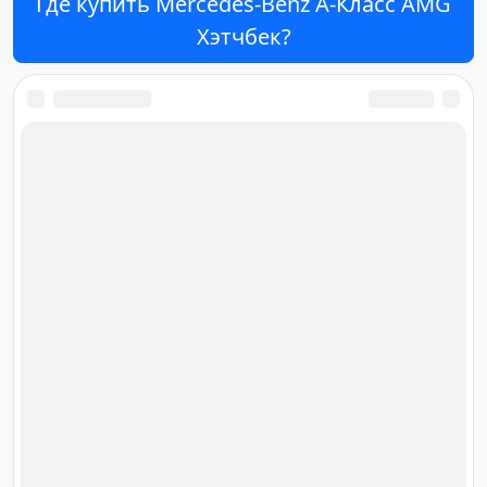
Где купить Mercedes-Benz A-Класс AMG
Хэтчбек?
Ответственный за редакцию
сайта
Дмитрий Орлов
orlov@cardana.ru
+7 (4012) 513‒301
Площадь Победы, 10, офис 61,
Калининград