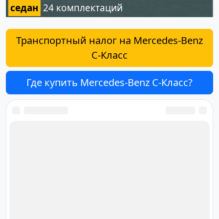
седан
24 комплектаций
Транспортный налог на Mercedes-Benz
C-Класс
Где купить Mercedes-Benz C-Класс?