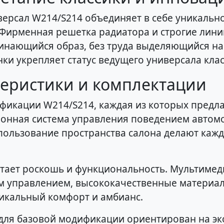
версал W214/S214 объединяет в себе уникальн
Фирменная решетка радиатора и строгие лин
инающийся образ, без труда выделяющийся на 
 укрепляет статус ведущего универсала клас
теристики и комплектации
фикации W214/S214, каждая из которых предла
тронная система управления поведением автом
спользование пространства салона делают каж
етает роскошь и функциональность. Мультимед
м управлением, высококачественные материал
икальный комфорт и амбианс.
 для базовой модификации ориентирован на э