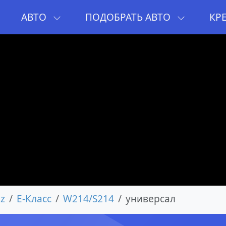
И
АВТО
ПОДОБРАТЬ АВТО
КР
z
E-Класс
W214/S214
универсал