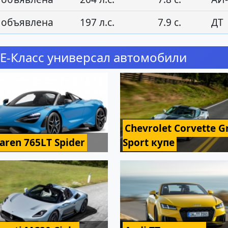
 объявлена
197 л.с.
7.9 с.
ДТ
E-Класс универсал автомобили
Chevrolet Corvette G
aren 765LT Spider
Sport купе