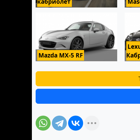
кабриолет
Mas
Lex
Mazda MX-5 RF
Каб