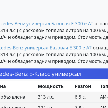
cedes-Benz универсал Базовая E 300 e AT
оснащ
313 л.с.) с расходом топлива литров на 100 к
 км/ч и обладает задним приводом. Стоимость 
edes-Benz универсал Базовая E 300 e AT
оснаще
313 л.с.) с расходом топлива литров на 100 к
 км/ч и обладает задним приводом. Стоимость 
des-Benz E-Класс универсал
на
Мощность
Разгон
То
 объявлена
313 л.с.
6.5 с.
АИ-
 объявлена
204 л.с.
7.8 с.
АИ-