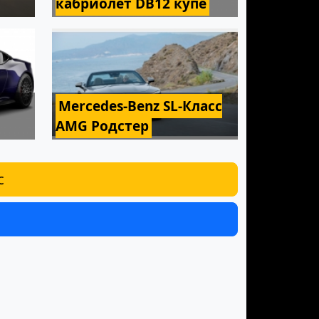
кабриолет DB12 купе
Mercedes-Benz SL-Класс
AMG Родстер
с