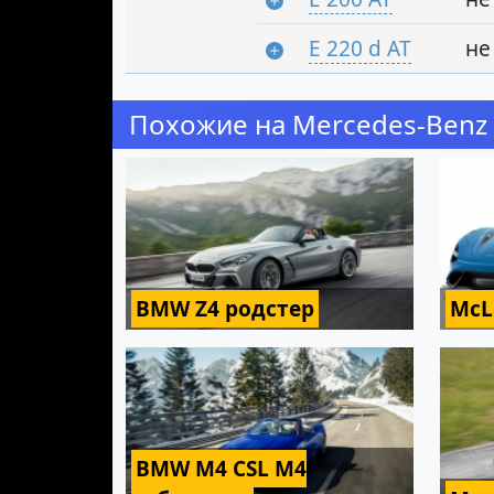
E 220 d AT
не
Похожие на Mercedes-Benz 
BMW Z4 родстер
McL
BMW M4 CSL M4