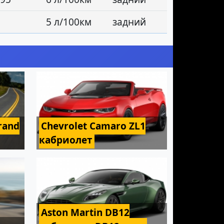
5 л/100км
задний
rand
Chevrolet Camaro ZL1
кабриолет
Aston Martin DB12