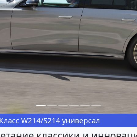
Класс W214/S214 универсал
четание классики и инновац