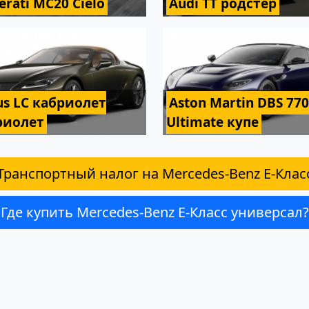
erati MC20 Cielo
Audi TT родстер
us LC кабриолет
Aston Martin DBS 770
риолет
Ultimate купе
Транспортный налог на Mercedes-Benz E-Клас
Где купить Mercedes-Benz E-Класс универсал?