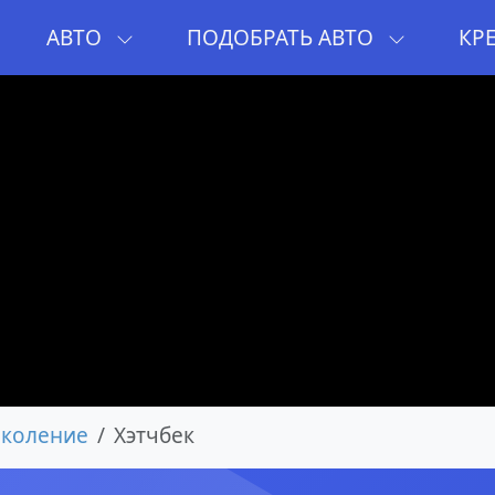
И
АВТО
ПОДОБРАТЬ АВТО
КР
околение
Хэтчбек