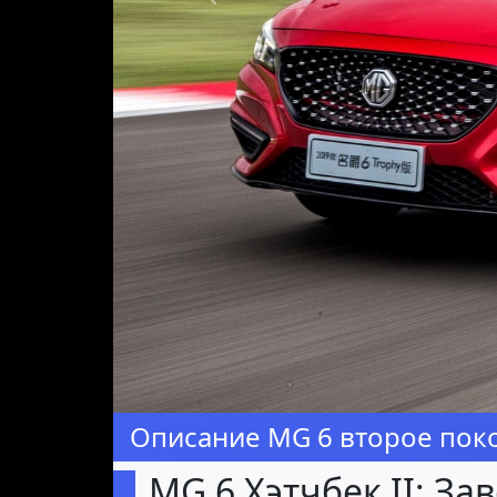
Предыдущая
Описание MG 6 второе пок
MG 6 Хэтчбек II: З