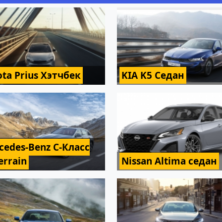
ota Prius Хэтчбек
KIA K5 Седан
cedes-Benz C-Класс
Terrain
Nissan Altima седан