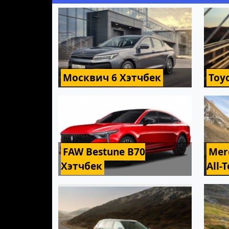
Москвич 6 Хэтчбек
Toy
FAW Bestune B70
Mer
Хэтчбек
All-