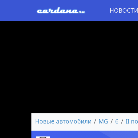
НОВОСТ
Новые автомобили
MG
6
II п