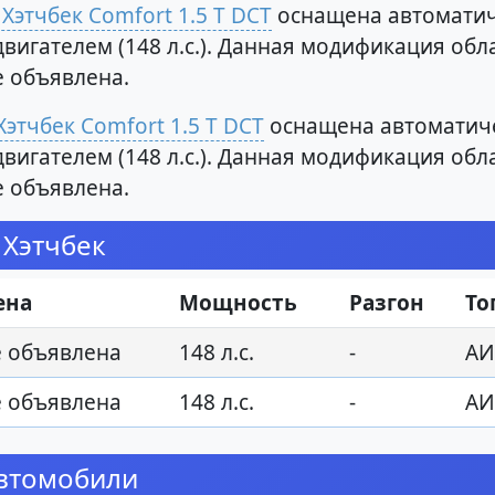
Хэтчбек Comfort 1.5 T DCT
оснащена автоматич
двигателем (148 л.с.). Данная модификация об
е объявлена.
этчбек Comfort 1.5 T DCT
оснащена автоматиче
двигателем (148 л.с.). Данная модификация об
е объявлена.
 Хэтчбек
ена
Мощность
Разгон
То
е объявлена
148 л.с.
-
АИ
е объявлена
148 л.с.
-
АИ
автомобили