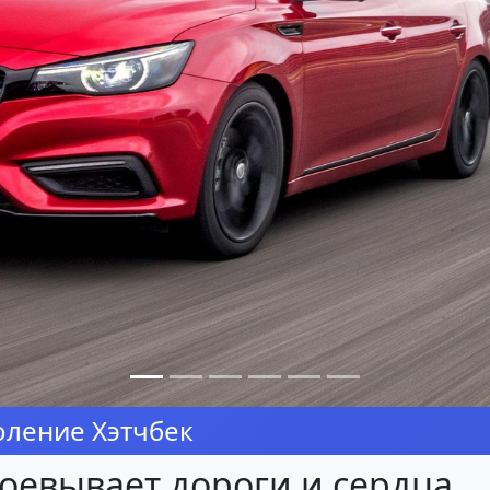
оление Хэтчбек
авоевывает дороги и сердца