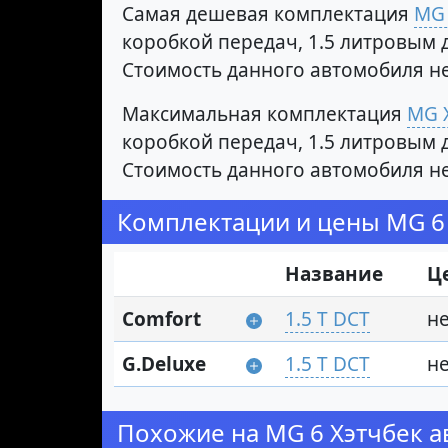
Самая дешевая комплектация
MG 
коробкой передач, 1.5 литровым 
Стоимость данного автомобиля н
Максимальная комплектация
MG Х
коробкой передач, 1.5 литровым 
Стоимость данного автомобиля н
Комплектации и цены MG 6
Название
Ц
Comfort
1.5 T DCT
н
G.Deluxe
1.5 T DCT
н
Похожие на MG 6 Хэтчбек 