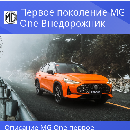
Первое поколение MG
One Внедорожник
Предыдущая
Сл
Описание MG One первое