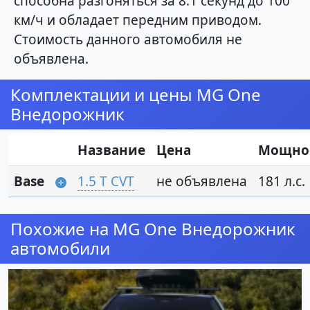
способна разгоняться за 8.1 секунд до 100
км/ч и обладает передним приводом.
Стоимость данного автомобиля не
объявлена.
Комплектации и цены MG One
Внедорожник
Название
Цена
Мощно
Base
1.5 T CVT
не объявлена
181 л.с.
Похожие на MG One Внедорожник
автомобили