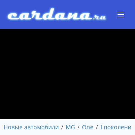
Новые автомобили
MG
One
I поколение