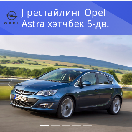
J рестайлинг Opel
Astra хэтчбек 5-дв.
Предыдущая
Сл