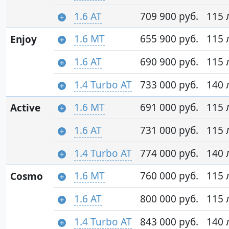
1.6 AT
709 900 руб.
115 л
1.6 MT
655 900 руб.
115 л
Enjoy
1.6 AT
690 900 руб.
115 л
1.4 Turbo AT
733 000 руб.
140 л
1.6 MT
691 000 руб.
115 л
Active
1.6 AT
731 000 руб.
115 л
1.4 Turbo AT
774 000 руб.
140 л
1.6 MT
760 000 руб.
115 л
Cosmo
1.6 AT
800 000 руб.
115 л
1.4 Turbo AT
843 000 руб.
140 л