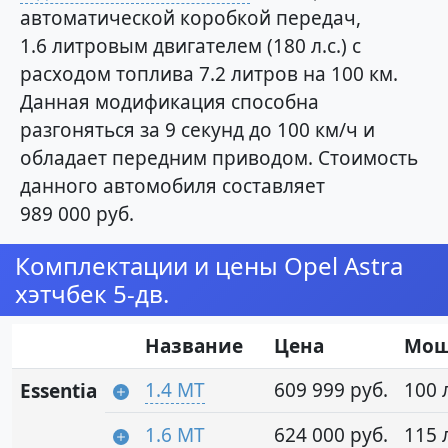
автоматической коробкой передач,
1.6 литровым двигателем (180 л.с.) с
расходом топлива 7.2 литров на 100 км.
Данная модификация способна
разгоняться за 9 секунд до 100 км/ч и
обладает передним приводом. Стоимость
данного автомобиля составляет
989 000 руб.
Комплектации и цены Opel Astra
хэтчбек 5-дв.
Название
Цена
Мощ
1.4 MT
609 999 руб.
100 л
Essentia
1.6 MT
624 000 руб.
115 л