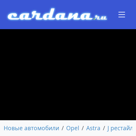
Новые автомобили
Opel
Astra
J рестайл