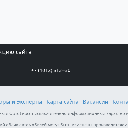
кцию сайта
+7 (4012) 513‒301
оры и Эксперты
Карта сайта
Вакансии
Конт
ены и фото) носят исключительно информационный характер и
ний облик автомобилей могут быть изменены производителем