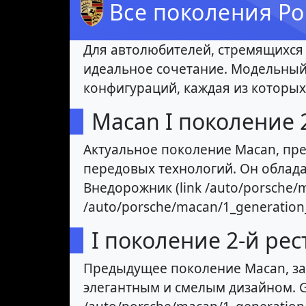
Все поколения Po
Для автолюбителей, стремящихся 
идеальное сочетание. Модельный 
конфигураций, каждая из которы
Macan I поколение 2
Актуальное поколение Macan, пре
передовых технологий. Он облад
Внедорожник (link /auto/porsche/ma
/auto/porsche/macan/1_generation
I поколение 2-й рес
Предыдущее поколение Macan, за
элегантным и смелым дизайном. GTS