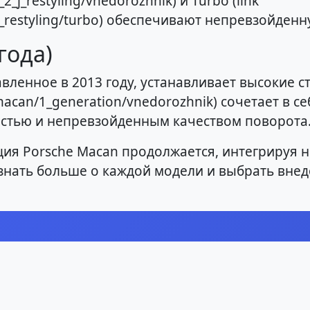
_j_restyling/vnedorozhnik) и Turbo (link
_restyling/turbo) обеспечивают непревзойденн
года)
вленное в 2013 году, устанавливает высокие 
macan/1_generation/vnedorozhnik) сочетает в с
стью и непревзойденным качеством поворота
ция Porsche Macan продолжается, интегрируя 
узнать больше о каждой модели и выбрать вне
е