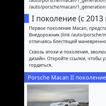
/auto/porsche/macan/1_generation_2
/auto/porsche/macan/1_generation
I поколение (с 2013 
Первое поколение Macan, предста
Внедорожник (link /auto/porsche/
отличаясь блестящей маневренно
Сквозь эпохи и поколения, эволю
дизайн. Откройте ссылки, чтобы 
гордиться.
Porsche Macan II поколени