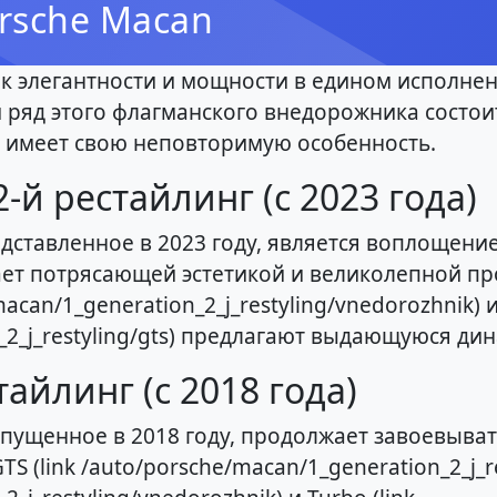
rsche Macan
к элегантности и мощности в едином исполнен
ряд этого флагманского внедорожника состои
х имеет свою неповторимую особенность.
-й рестайлинг (с 2023 года)
дставленное в 2023 году, является воплощени
ает потрясающей эстетикой и великолепной пр
can/1_generation_2_j_restyling/vnedorozhnik) и 
_2_j_restyling/gts) предлагают выдающуюся ди
тайлинг (с 2018 года)
пущенное в 2018 году, продолжает завоевыват
 (link /auto/porsche/macan/1_generation_2_j_re