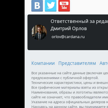
Ответственный за реда
Дмитрий Орлов
orlov@cardana.ru
Компании
Представителям
Авт
Все указанные на сайте данные (включая ц
предложениями с публичной офертой.
Технические характеристики, цены и внеш
Все графические материалы взяты из откр
Наименования, образы и логотипы являютс
сайте не означает, что правообладатели и
Указание на адреса официальных дилеров н
Находясь на данном сайте, вы принимаете 