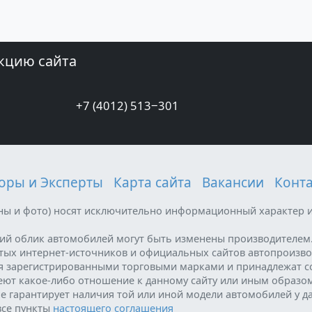
кцию сайта
+7 (4012) 513‒301
оры и Эксперты
Карта сайта
Вакансии
Конт
ены и фото) носят исключительно информационный характер и
ний облик автомобилей могут быть изменены производителем
ытых интернет-источников и официальных сайтов автопроизво
я зарегистрированными торговыми марками и принадлежат с
меют какое-либо отношение к данному сайту или иным образо
е гарантирует наличия той или иной модели автомобилей у д
все пункты
настоящего соглашения