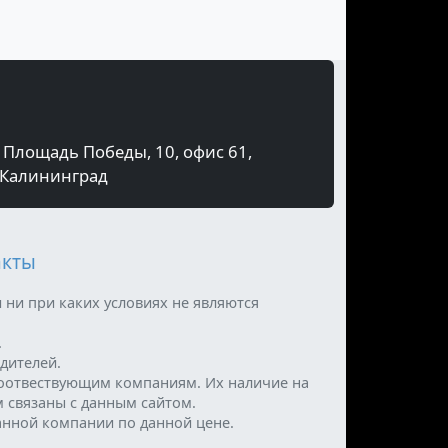
Площадь Победы, 10, офис 61,
Калининград
акты
 ни при каких условиях не являются
.
дителей.
оотвествующим компаниям. Их наличие на
м связаны с данным сайтом.
анной компании по данной цене.