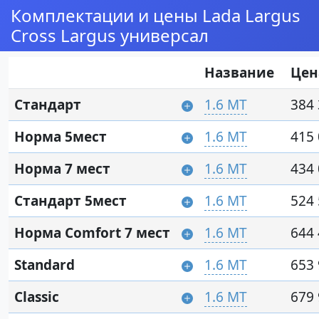
Комплектации и цены Lada Largus
Cross Largus универсал
Название
Цен
Стандарт
1.6 MT
384 
Норма 5мест
1.6 MT
415 
Норма 7 мест
1.6 MT
434 
Стандарт 5мест
1.6 MT
524 
Норма Comfort 7 мест
1.6 MT
644 
Standard
1.6 MT
653 
Classic
1.6 MT
679 