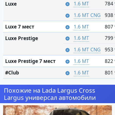
1.6 MT
784 
Luxe
1.6 MT CNG
938 
Luxe 7 мест
1.6 MT
807 
1.6 MT
799 
Luxe Prestige
1.6 MT CNG
953 
Luxe Prestige 7 мест
1.6 MT
822 
#Club
1.6 MT
801 
Похожие на Lada Largus Cross
Largus универсал автомобили