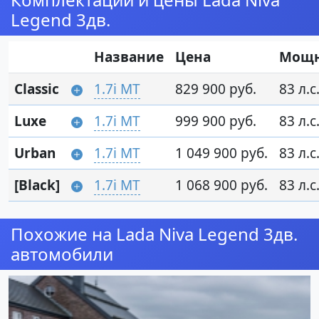
Legend 3дв.
Название
Цена
Мощн
Classic
1.7i MT
829 900 руб.
83 л.с
Luxe
1.7i MT
999 900 руб.
83 л.с
Urban
1.7i MT
1 049 900 руб.
83 л.с
[Black]
1.7i MT
1 068 900 руб.
83 л.с
Похожие на Lada Niva Legend 3дв.
автомобили