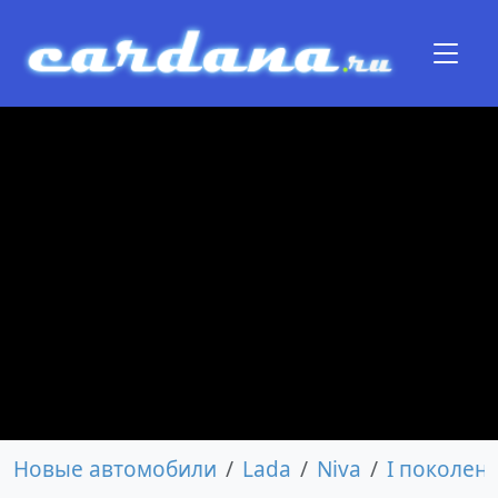
Новые автомобили
Lada
Niva
I поколен