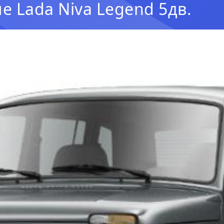
е Lada Niva Legend 5дв.