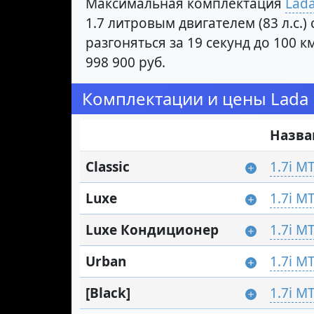
Максимальная комплектация
Lada
1.7 литровым двигателем (83 л.с.
разгоняться за 19 секунд до 100
998 900 руб.
Комплектации и цены Lada 
Назва
Classic
1.7i M
Luxe
1.7i M
Luxe Кондиционер
1.7i M
Urban
1.7i M
[Black]
1.7i M