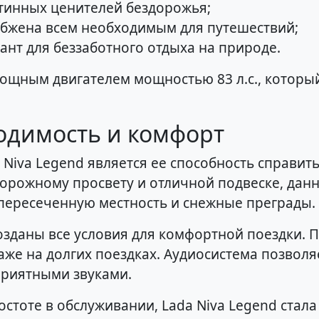
истинных ценителей бездорожья;
снабжена всем необходимым для путешествий;
иант для беззаботного отдыха на природе.
щным двигателем мощностью 83 л.с., которы
одимость и комфорт
 Niva Legend является ее способность справи
дорожному просвету и отличной подвеске, дан
 пересеченную местность и снежные преграды.
созданы все условия для комфортной поездки.
аже на долгих поездках. Аудиосистема позвол
приятными звуками.
остоте в обслуживании, Lada Niva Legend стал