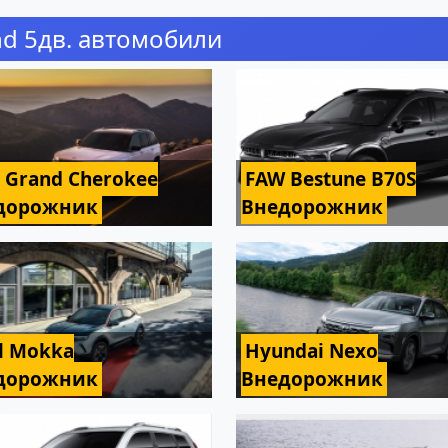
nd 5дв. автомобили
p Grand Cherokee
FAW Bestune B70S
дорожник
Внедорожник
l Mokka
Hyundai Nexo
дорожник
Внедорожник