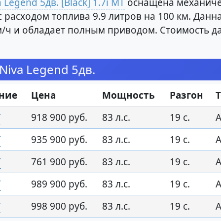
 Legend 5дв. [Black] 1.7i MT
оснащена механиче
) с расходом топлива 9.9 литров на 100 км. Да
 км/ч и обладает полным приводом. Стоимость 
Niva Legend 5дв.
ние
Цена
Мощность
Разгон
T
918 900 руб.
83 л.с.
19 с.
А
T
935 900 руб.
83 л.с.
19 с.
А
T
761 900 руб.
83 л.с.
19 с.
А
T
989 900 руб.
83 л.с.
19 с.
А
T
998 900 руб.
83 л.с.
19 с.
А