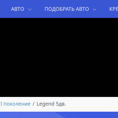
И
АВТО
ПОДОБРАТЬ АВТО
КР
I поколение
Legend 5дв.