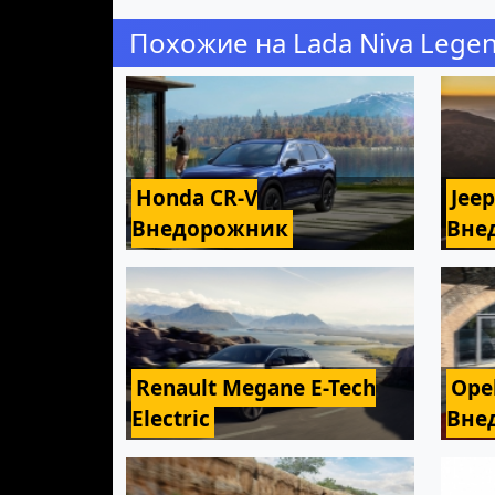
Похожие на Lada Niva Lege
Honda CR-V
Jee
Внедорожник
Вне
Renault Megane E-Tech
Ope
Electric
Вне