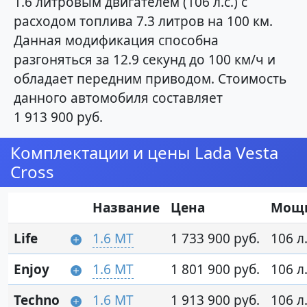
1.6 литровым двигателем (106 л.с.) с
расходом топлива 7.3 литров на 100 км.
Данная модификация способна
разгоняться за 12.9 секунд до 100 км/ч и
обладает передним приводом. Стоимость
данного автомобиля составляет
1 913 900 руб.
Комплектации и цены Lada Vesta
Cross
Название
Цена
Мощ
Life
1.6 MT
1 733 900 руб.
106 л.
Enjoy
1.6 MT
1 801 900 руб.
106 л.
Techno
1.6 MT
1 913 900 руб.
106 л.