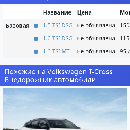
Название
Цена
Мо
1.5 TSI DSG
не объявлена
150 
Базовая
1.0 TSI DSG
не объявлена
115 
1.0 TSI MT
не объявлена
95 л
Похожие на Volkswagen T-Cross
Внедорожник автомобили