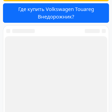
Где купить Volkswagen Touareg
Внедорожник?
Ответственный за редакцию
сайта
Дмитрий Орлов
orlov@cardana.ru
+7 (4012) 513‒301