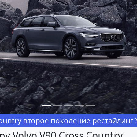
Country второе поколение рестайлинг
у Volvo V90 Cross Country