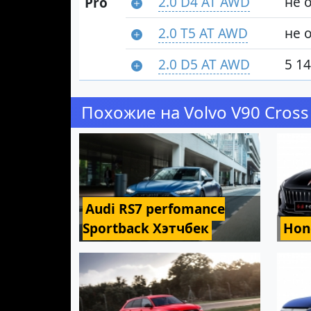
2.0 D4 AT AWD
не 
Pro
2.0 T5 AT AWD
не 
2.0 D5 AT AWD
5 14
Похожие на Volvo V90 Cros
Audi RS7 perfomance
Sportback Хэтчбек
Hon