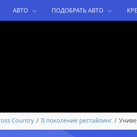
И
АВТО
ПОДОБРАТЬ АВТО
КР
ross Country
II поколение рестайлинг
Униве