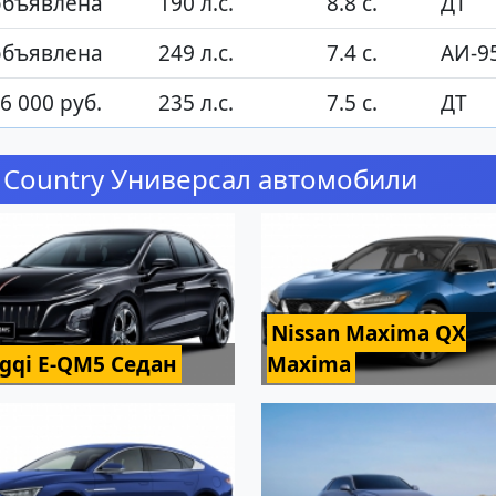
объявлена
190 л.с.
8.8 с.
ДТ
объявлена
249 л.с.
7.4 с.
АИ-9
6 000 руб.
235 л.с.
7.5 с.
ДТ
s Country Универсал автомобили
Nissan Maxima QX
gqi E-QM5 Седан
Maxima