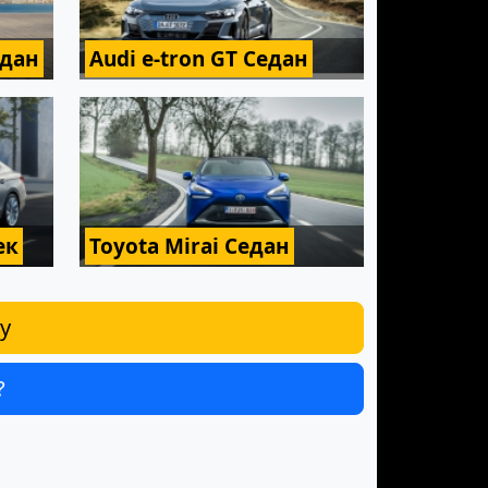
едан
Audi e-tron GT Седан
ек
Toyota Mirai Седан
y
?