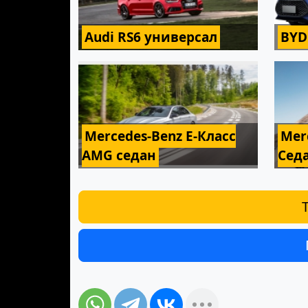
Audi RS6 универсал
BYD
Mercedes-Benz E-Класс
Mer
AMG седан
Сед