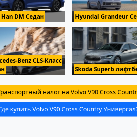
 Han DM Седан
Hyundai Grandeur С
cedes-Benz CLS-Класс
ан
Skoda Superb лифтб
Транспортный налог на Volvo V90 Cross Countr
Где купить Volvo V90 Cross Country Универсал