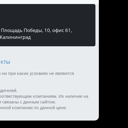
Площадь Победы, 10, офис 61,
Калининград
акты
 ни при каких условиях не являются
.
дителей.
оотвествующим компаниям. Их наличие на
м связаны с данным сайтом.
анной компании по данной цене.