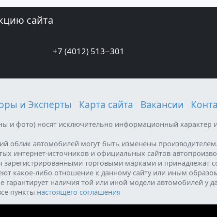
кцию сайта
+7 (4012) 513‒301
оры и Эксперты
Карта сайта
Вакансии
Конт
ены и фото) носят исключительно информационный характер и
ний облик автомобилей могут быть изменены производителем
ытых интернет-источников и официальных сайтов автопроизво
я зарегистрированными торговыми марками и принадлежат с
меют какое-либо отношение к данному сайту или иным образо
е гарантирует наличия той или иной модели автомобилей у д
все пункты
настоящего соглашения