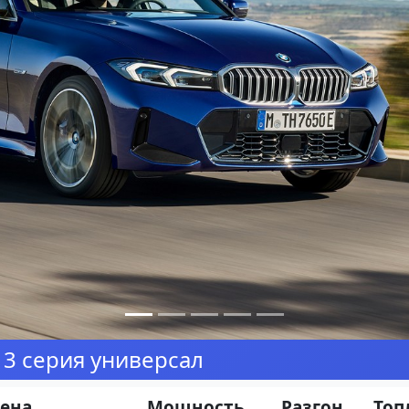
3 серия универсал
ена
Мощность
Разгон
Топ