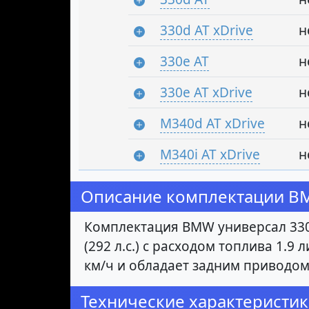
330d AT xDrive
н
330e AT
н
330e AT xDrive
н
M340d AT xDrive
н
M340i AT xDrive
н
Описание комплектации BMW
Комплектация BMW универсал 330
(292 л.с.) с расходом топлива 1.9
км/ч и обладает задним приводом
Технические характеристик