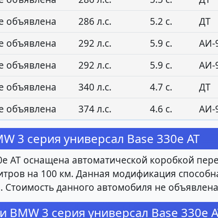
е объявлена
286 л.с.
5.2 с.
ДТ
е объявлена
292 л.с.
5.9 с.
АИ-
е объявлена
292 л.с.
5.9 с.
АИ-
е объявлена
340 л.с.
4.7 с.
ДТ
е объявлена
374 л.с.
4.6 с.
АИ-
 3 серия универсал Base 330e AT
e AT оснащена автоматической коробкой пере
 литров на 100 км. Данная модификация способна
. Стоимость данного автомобиля не объявлена
и BMW 3 серия универсал Base 330e A