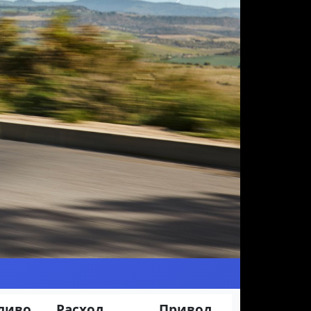
Следующая
ливо
Расход
Привод