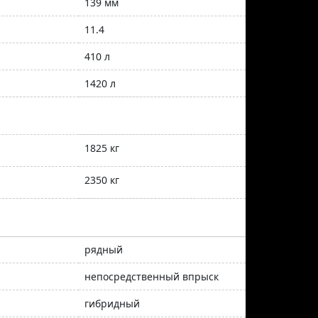
139 мм
11.4
410 л
1420 л
1825 кг
2350 кг
рядный
непосредственный впрыск
гибридный