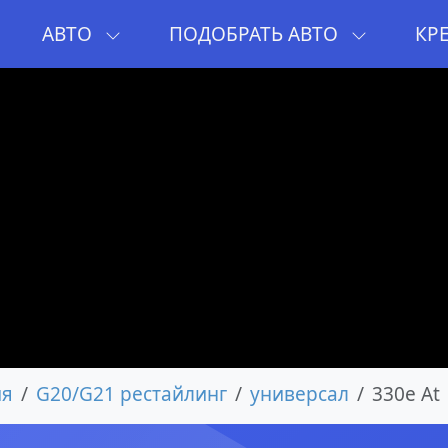
И
АВТО
ПОДОБРАТЬ АВТО
КР
ия
G20/G21 рестайлинг
универсал
330e At