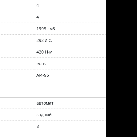
4
4
1998 см3
292 л.с.
420 Н∙м
есть
АИ-95
автомат
задний
8