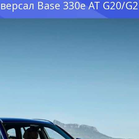
версал Base 330e AT G20/G2