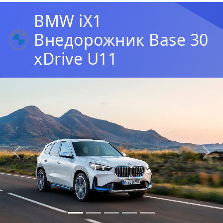
BMW iX1
Внедорожник Base 30
xDrive U11
Предыдущая
Сл