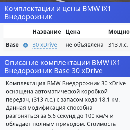
Комплектации и цены BMW iX1
Внедорожник
Название
Цена
Мощно
Base
30 xDrive
не объявлена
313 л.с.
Описание комплектации BMW iX1
Внедорожник Base 30 xDrive
Комплектация BMW Внедорожник 30 xDrive
оснащена автоматической коробкой
передач, (313 л.с.) с запасом хода 18.1 км.
Данная модификация способна
разгоняться за 5.6 секунд до 100 км/ч и
обладает полным приводом. Стоимость