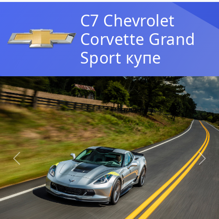
C7 Chevrolet
Corvette Grand
Sport купе
Предыдущая
Сл