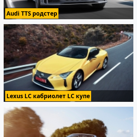
Audi TTS родстер
Lexus LC кабриолет LC купе