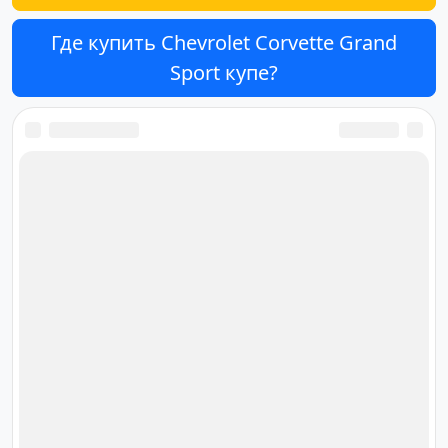
Где купить Chevrolet Corvette Grand
Sport купе?
Ответственный за редакцию
сайта
Дмитрий Орлов
orlov@cardana.ru
+7 (4012) 513‒301