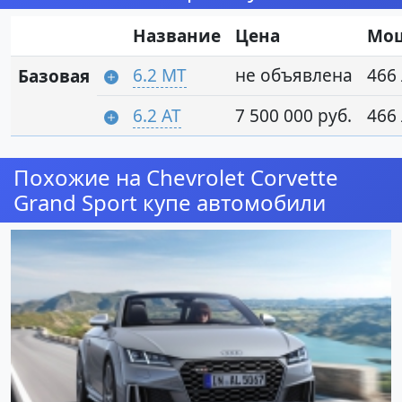
Название
Цена
Мо
6.2 MT
не объявлена
466 
Базовая
6.2 AT
7 500 000 руб.
466 
Похожие на Chevrolet Corvette
Grand Sport купе автомобили