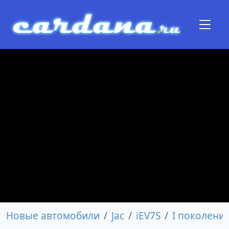
Новые автомобили
Jac
iEV7S
I поколени