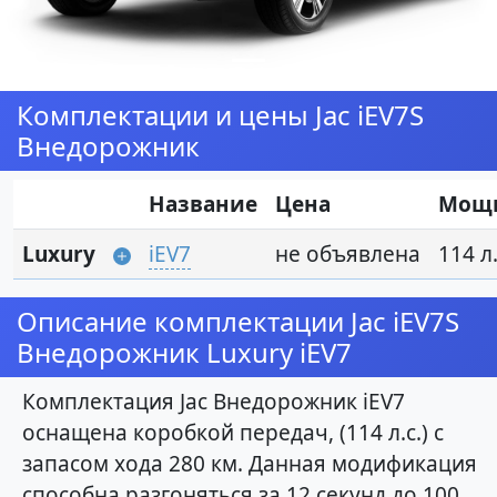
Комплектации и цены Jac iEV7S
Внедорожник
Название
Цена
Мощ
Luxury
iEV7
не объявлена
114 л.
Описание комплектации Jac iEV7S
Внедорожник Luxury iEV7
Комплектация Jac Внедорожник iEV7
оснащена коробкой передач, (114 л.с.) с
запасом хода 280 км. Данная модификация
способна разгоняться за 12 секунд до 100